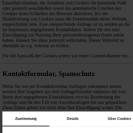
Einzelfall erlauben, die Annahme von Cookies für bestimmte Fälle
oder generell ausschließen sowie das automatische Löschen der
Cookies beim Schließen des Browser aktivieren. Bei der
Deaktivierung von Cookies kann die Funktionalität dieser Website
eingeschränkt sein. Eine entsprechende Anfrage ist zu senden an die
im Impressum angegebenen Kontaktdaten. Sofern Sie uns eine
Einwilligung zur Nutzung Ihrer personenbezogenen Daten erteilt
haben, können Sie diese jederzeit widerrufen. Dieser Widerruf ist
ebenfalls an o.g. Adresse zu richten.
Für die Auswahl der Cookies setzen wir einen Consent-Banner ein.
Kontaktformular, Spamschutz
Wenn Sie uns per Kontaktformular Anfragen zukommen lassen,
werden Ihre Angaben aus dem Anfrageformular inklusive der von
Ihnen dort angegebenen Kontaktdaten zwecks Bearbeitung der
Anfrage und für den Fall von Anschlussfragen bei uns gespeichert.
Diese Daten geben wir nicht ohne Ihre Einwilligung weiter. Die
Verarbeitung erfolgt auf Grundlage von Art. 6 Abs. 1 lit. b DSGVO
(Vertragsanbahnung) bzw. Art. 6 Abs. 1 lit. f DSGVO (berechtigtes
Zustimmung
Details
Über Cookies
Interesse). Diese Website nutzt Google reCAPTCHA zum Schutz
vor Spam und Missbrauch. Anbieter ist Google Ireland Limited. Die