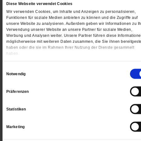
Nutzung kann über den Consent-Banner gesteuert werden. Ohne
Diese Webseite verwendet Cookies
Zustimmung ist die Nutzung des Formulars nicht möglich. Im
Wir verwenden Cookies, um Inhalte und Anzeigen zu personalisieren,
Rahmen der Nutzung können personenbezogene Daten (z. B. IP-
Funktionen für soziale Medien anbieten zu können und die Zugriffe auf
Adresse und Nutzerverhalten) an Google übermittelt werden.
unsere Website zu analysieren. Außerdem geben wir Informationen zu Ih
Google verarbeitet diese Daten in unserem Auftrag.
Verwendung unserer Website an unsere Partner für soziale Medien,
Werbung und Analysen weiter. Unsere Partner führen diese Information
SSL
möglicherweise mit weiteren Daten zusammen, die Sie ihnen bereitgeste
haben oder die sie im Rahmen Ihrer Nutzung der Dienste gesammelt
haben.
Diese Seite nutzt aus Gründen der Sicherheit und zum Schutz der
Übertragung vertraulicher Inhalte, wie zum Beispiel der Anfragen,
die Sie an uns als Seitenbetreiber senden, eine SSL-Verschlüsselung.
Einwilligungsauswahl
Eine verschlüsselte Verbindung erkennen Sie daran, dass die
Notwendig
Adresszeile des Browsers von „http://“ auf „https://“ wechselt und
an dem Schloss-Symbol in Ihrer Browserzeile. Wenn die SSL
Verschlüsselung aktiviert ist, können die Daten, die Sie an uns
Präferenzen
übermitteln, nicht von Dritten mitgelesen werden.
Statistiken
Änderungen
Marketing
Wir behalten uns vor, diese Datenschutzerklärung anzupassen, damit
sie stets den aktuellen rechtlichen Anforderungen entspricht oder um
Änderungen unserer Leistungen in der Datenschutzerklärung